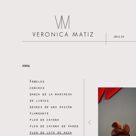
INICIO
OBRA
Árboles
conchas
danza de la mariposa
de lirios
deseos de una pasión
flameante
flor de cayena
flor de cayena de pared
flor de loto de agua