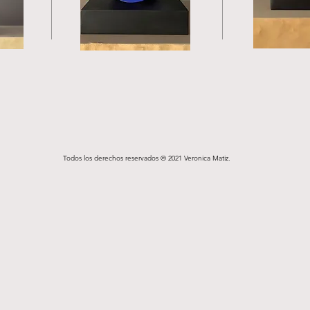
Todos los derechos reservados © 2021 Veronica Matiz.
veringo123@gmail.com