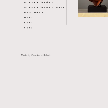
geometría versátil
geometria versatil pared
maria mulata
nudos
nidos
otros
Made by Creative + Rehab