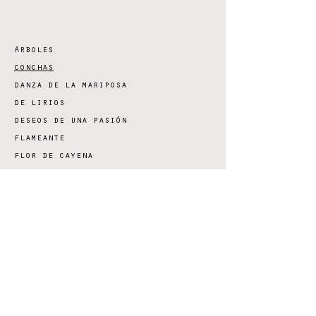
Árboles
conchas
danza de la mariposa
de lirios
deseos de una pasión
flameante
flor de cayena
flor de cayena de pared
flor de loto de agua
geometria versatil
geometria versatil pared
maria mulata
nudos
nidos
otros