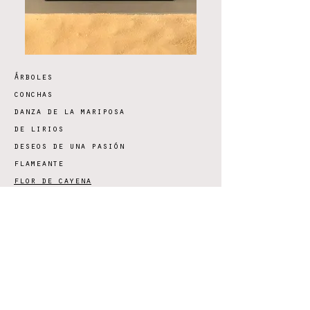
Árboles
conchas
danza de la mariposa
de lirios
deseos de una pasión
flameante
flor de cayena
flor de cayena de pared
flor de loto de agua
geometria versatil
geometria versatil pared
maria mulata
nudos
nidos